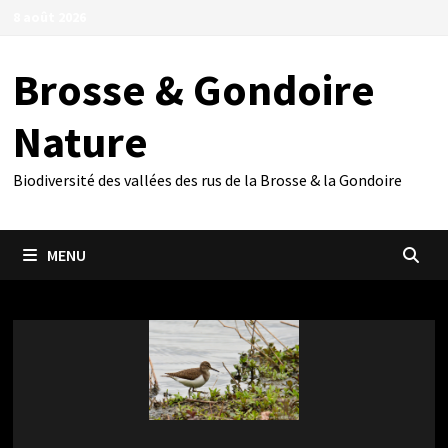
Passer
8 août 2026
au
contenu
Brosse & Gondoire
Nature
Biodiversité des vallées des rus de la Brosse & la Gondoire
MENU