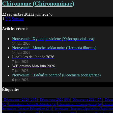
Chironome (Chironominae)
22 septembre 2023
2 juin 2024
0
Pagination
1
2
3
Suivant
des
Articles récents
publications
Nouveauté : Xylocope violette (Xylocopa violacea)
14 juin 2026
Nouveauté : Mouche soldat noire (Hermetia illucens)
14 juin 2026
Libellules de l’année 2026
7 juin 2026
WE ornitho Mai-Juin 2026
7 juin 2026
Nouveauté : Œdémère ochracé (Oedemera podagrariae)
6 juin 2026
Étiquettes
- Découverte <2020
(205)
- Découverte 2020
(96)
- Découverte 2021
(57)
- Déco
(22)
- Inventaire : Arbres & Arbustes
(56)
- Inventaire : Champignons
(24)
- Inven
Inventaire : Insectes Hémiptères
(24)
- Inventaire : Insectes Lépidotères (Papillons