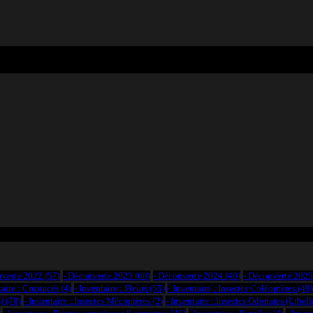
uverte 2022
(57)
- Découverte 2023
(68)
- Découverte 2024
(40)
- Découverte 2025
taire : Crustacés
(4)
- Inventaire : Fleurs
(55)
- Inventaire : Insectes Coléoptères
(49)
)
(70)
- Inventaire : Insectes Mécoptères
(2)
- Inventaire : Insectes Odonates (Libell