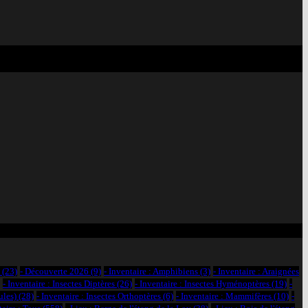
(23)
- Découverte 2026
(9)
- Inventaire : Amphibiens
(3)
- Inventaire : Araignées
- Inventaire : Insectes Diptères
(26)
- Inventaire : Insectes Hyménoptères
(19)
-
ules)
(28)
- Inventaire : Insectes Orthoptères
(6)
- Inventaire : Mammifères
(10)
-