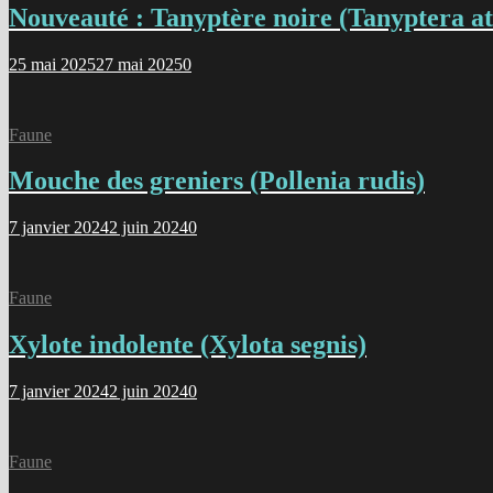
Nouveauté : Tanyptère noire (Tanyptera at
25 mai 2025
27 mai 2025
0
Faune
Mouche des greniers (Pollenia rudis)
7 janvier 2024
2 juin 2024
0
Faune
Xylote indolente (Xylota segnis)
7 janvier 2024
2 juin 2024
0
Faune