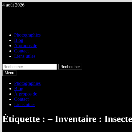
Passer
4 août 2026
au
Brosse & Gondoire Nature
contenu
Biodiversité des vallées des rus de la Brosse & la Gondoire
Photographies
Blog
À propos de
Contact
Liens utiles
Rechercher :
Menu
Photographies
Blog
À propos de
Contact
Liens utiles
Étiquette :
– Inventaire : Insect