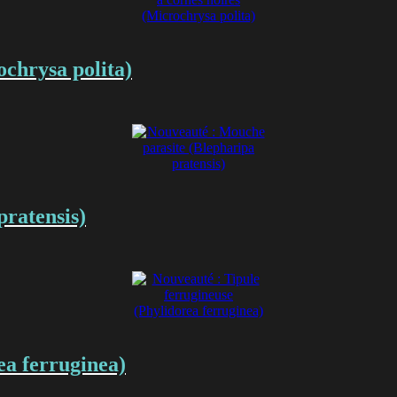
chrysa polita)
pratensis)
ea ferruginea)