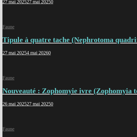
27 mai 2025
27 mai 2025
0
Faune
Tipule à quatre tache (Nephrotoma quadri
27 mai 2025
4 mai 2026
0
Faune
Nouveauté : Zophomyie ivre (Zophomyia 
26 mai 2025
27 mai 2025
0
Faune