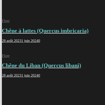
Flore
Chêne à lattes (Quercus imbricaria)
28 août 2023
1 juin 2024
0
Flore
Chêne du Liban (Quercus libani)
28 août 2023
1 juin 2024
0