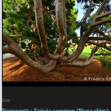
Flore
Nouveauté : Epicéa commun (Picea abies)