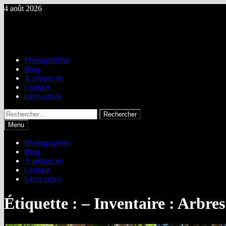
Passer
4 août 2026
au
Brosse & Gondoire Nature
contenu
Biodiversité des vallées des rus de la Brosse & la Gondoire
Photographies
Blog
À propos de
Contact
Liens utiles
Rechercher :
Menu
Photographies
Blog
À propos de
Contact
Liens utiles
Étiquette :
– Inventaire : Arbre