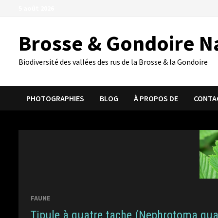
Passer
5 août 2026
au
contenu
Brosse & Gondoire N
Biodiversité des vallées des rus de la Brosse & la Gondoire
PHOTOGRAPHIES
BLOG
À PROPOS DE
CONTA
FAUNE
Tipule à quatre tache (Nephrotoma qua