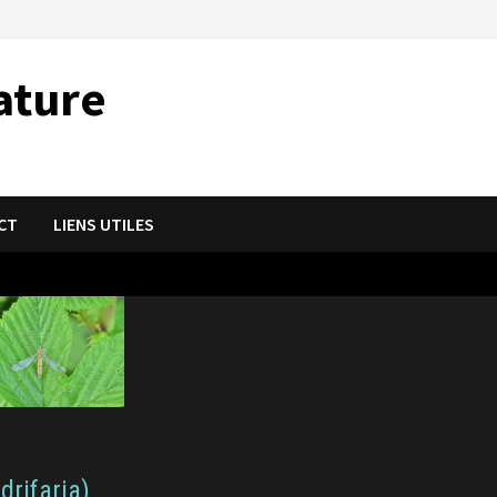
ature
CT
LIENS UTILES
drifaria)