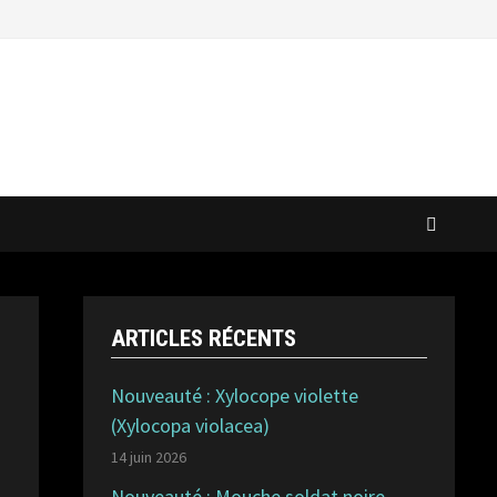
ARTICLES RÉCENTS
Nouveauté : Xylocope violette
(Xylocopa violacea)
14 juin 2026
Nouveauté : Mouche soldat noire