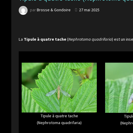
par
Brosse & Gondoire
27 mai 2025
La
Tipule à quatre tache
(
Nephrotoma quadrifaria
) est un ins
Tipule à quatre tache
Tipul
(Nephrotoma quadrifaria)
(Nephr