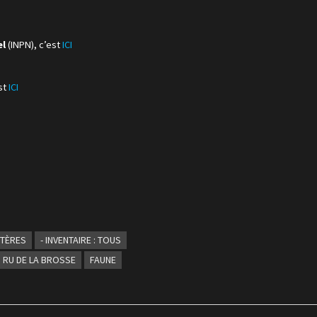
el
(INPN), c’est
ICI
est
ICI
IPTÈRES
- INVENTAIRE : TOUS
DU RU DE LA BROSSE
FAUNE