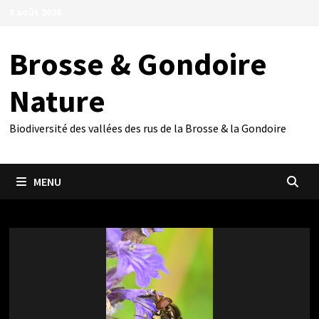
Passer
8 août 2026
au
contenu
Brosse & Gondoire
Nature
Biodiversité des vallées des rus de la Brosse & la Gondoire
MENU