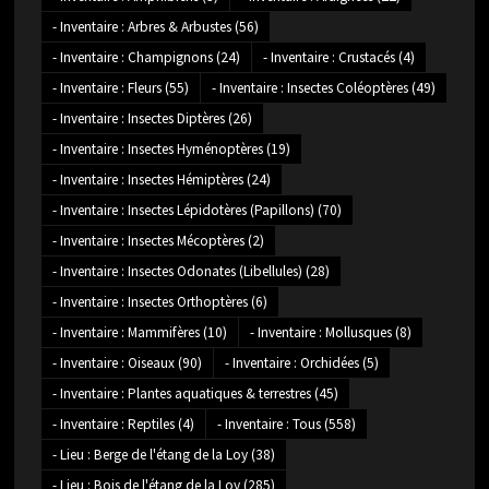
- Inventaire : Arbres & Arbustes
(56)
- Inventaire : Champignons
(24)
- Inventaire : Crustacés
(4)
- Inventaire : Fleurs
(55)
- Inventaire : Insectes Coléoptères
(49)
- Inventaire : Insectes Diptères
(26)
- Inventaire : Insectes Hyménoptères
(19)
- Inventaire : Insectes Hémiptères
(24)
- Inventaire : Insectes Lépidotères (Papillons)
(70)
- Inventaire : Insectes Mécoptères
(2)
- Inventaire : Insectes Odonates (Libellules)
(28)
- Inventaire : Insectes Orthoptères
(6)
- Inventaire : Mammifères
(10)
- Inventaire : Mollusques
(8)
- Inventaire : Oiseaux
(90)
- Inventaire : Orchidées
(5)
- Inventaire : Plantes aquatiques & terrestres
(45)
- Inventaire : Reptiles
(4)
- Inventaire : Tous
(558)
- Lieu : Berge de l'étang de la Loy
(38)
- Lieu : Bois de l'étang de la Loy
(285)