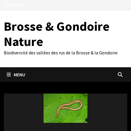
Passer
9 août 2026
au
contenu
Brosse & Gondoire
Nature
Biodiversité des vallées des rus de la Brosse & la Gondoire
MENU