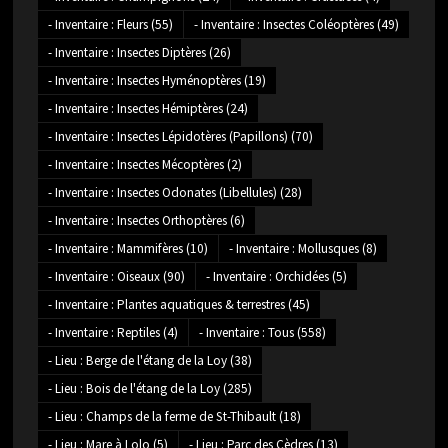
- Inventaire : Fleurs
(55)
- Inventaire : Insectes Coléoptères
(49)
- Inventaire : Insectes Diptères
(26)
- Inventaire : Insectes Hyménoptères
(19)
- Inventaire : Insectes Hémiptères
(24)
- Inventaire : Insectes Lépidotères (Papillons)
(70)
- Inventaire : Insectes Mécoptères
(2)
- Inventaire : Insectes Odonates (Libellules)
(28)
- Inventaire : Insectes Orthoptères
(6)
- Inventaire : Mammifères
(10)
- Inventaire : Mollusques
(8)
- Inventaire : Oiseaux
(90)
- Inventaire : Orchidées
(5)
- Inventaire : Plantes aquatiques & terrestres
(45)
- Inventaire : Reptiles
(4)
- Inventaire : Tous
(558)
- Lieu : Berge de l'étang de la Loy
(38)
- Lieu : Bois de l'étang de la Loy
(285)
- Lieu : Champs de la ferme de St-Thibault
(18)
- Lieu : Mare à Lolo
(5)
- Lieu : Parc des Cèdres
(13)