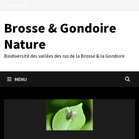
Passer
6 août 2026
au
contenu
Brosse & Gondoire
Nature
Biodiversité des vallées des rus de la Brosse & la Gondoire
MENU