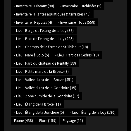
- Inventaire : Oiseaux
(90)
- Inventaire : Orchidées
(5)
- Inventaire : Plantes aquatiques & terrestres
(45)
- Inventaire : Reptiles
(4)
- Inventaire : Tous
(558)
- Lieu : Berge de l'étang de la Loy
(38)
- Lieu : Bois de l'étang de la Loy
(285)
- Lieu : Champs de la ferme de St-Thibault
(18)
- Lieu : Mare à Lolo
(5)
- Lieu : Parc des Cèdres
(13)
- Lieu : Parc du château de Rentilly
(33)
- Lieu : Petite mare de la Brosse
(9)
- Lieu : Vallée du ru de la Brosse
(451)
- Lieu : Vallée du ru de la Gondoire
(35)
- Lieu : Zone humide de la Gondoire
(17)
- Lieu : Étang de la Broce
(11)
- Lieu : Étang de la Jonchère
(5)
- Lieu : Étang de la Loy
(180)
Faune
(438)
Flore
(159)
Paysage
(11)