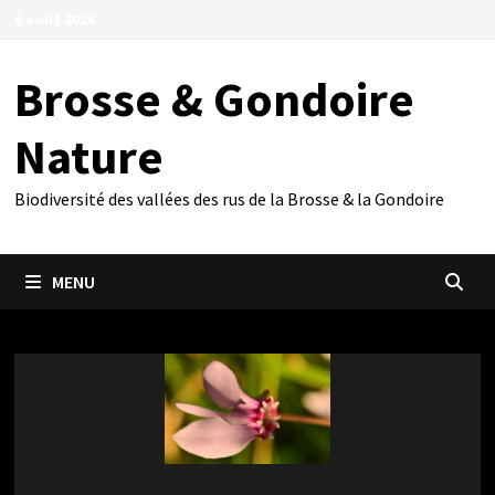
Passer
6 août 2026
au
contenu
Brosse & Gondoire
Nature
Biodiversité des vallées des rus de la Brosse & la Gondoire
MENU