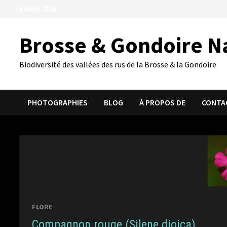
Passer
8 août 2026
au
contenu
Brosse & Gondoire N
Biodiversité des vallées des rus de la Brosse & la Gondoire
PHOTOGRAPHIES
BLOG
À PROPOS DE
CONTA
FLORE
Compagnon rouge (Silene dioica)