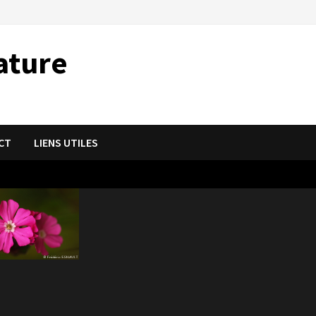
ature
CT
LIENS UTILES