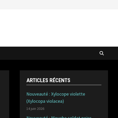
ARTICLES RÉCENTS
Nouveauté : Xylocope violette
(Xylocopa violacea)
14 juin 2026
Nouveauté : Mouche soldat noire