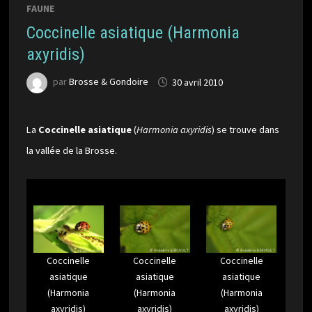
FAUNE
Coccinelle asiatique (Harmonia
axyridis)
par
Brosse & Gondoire
30 avril 2010
La
Coccinelle asiatique
(
Harmonia axyridis
) se trouve dans
la vallée de la Brosse.
Coccinelle
Coccinelle
Coccinelle
asiatique
asiatique
asiatique
(Harmonia
(Harmonia
(Harmonia
axyridis)
axyridis)
axyridis)