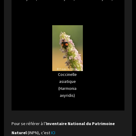
Coccinelle
asiatique
(Harmonia
axyridis)
Pour se référer à l’
Inventaire National du Patrimoine
Naturel
(INPN), c’est
ICI