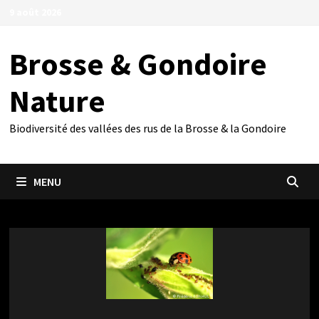
Passer
9 août 2026
au
contenu
Brosse & Gondoire
Nature
Biodiversité des vallées des rus de la Brosse & la Gondoire
MENU