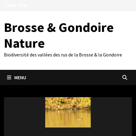
Passer
7 août 2026
au
contenu
Brosse & Gondoire
Nature
Biodiversité des vallées des rus de la Brosse & la Gondoire
MENU