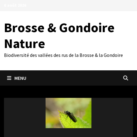
Passer
6 août 2026
au
contenu
Brosse & Gondoire
Nature
Biodiversité des vallées des rus de la Brosse & la Gondoire
MENU