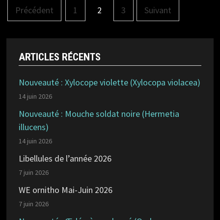
Pagination
Précédent
1
2
3
Suivant
des
publications
ARTICLES RÉCENTS
Nouveauté : Xylocope violette (Xylocopa violacea)
14 juin 2026
Nouveauté : Mouche soldat noire (Hermetia
illucens)
14 juin 2026
Libellules de l’année 2026
7 juin 2026
WE ornitho Mai-Juin 2026
7 juin 2026