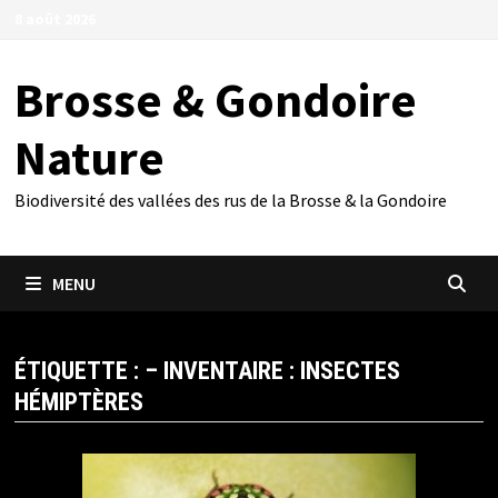
Passer
8 août 2026
au
contenu
Brosse & Gondoire
Nature
Biodiversité des vallées des rus de la Brosse & la Gondoire
MENU
ÉTIQUETTE :
– INVENTAIRE : INSECTES
HÉMIPTÈRES