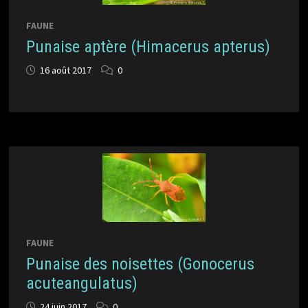
FAUNE
Punaise aptère (Himacerus apterus)
16 août 2017
0
FAUNE
Punaise des noisettes (Gonocerus
acuteangulatus)
24 juin 2017
0