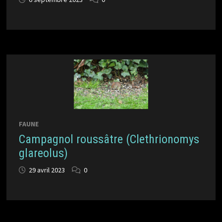
FAUNE
Campagnol roussâtre (Clethrionomys
glareolus)
29 avril 2023
0