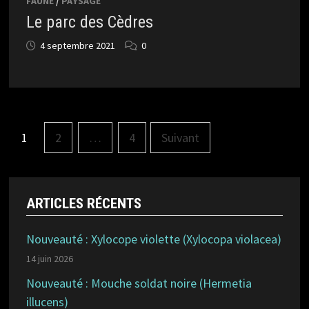
FAUNE
/
PAYSAGE
Le parc des Cèdres
4 septembre 2021
0
Pagination
1
2
…
4
Suivant
des
publications
ARTICLES RÉCENTS
Nouveauté : Xylocope violette (Xylocopa violacea)
14 juin 2026
Nouveauté : Mouche soldat noire (Hermetia
illucens)