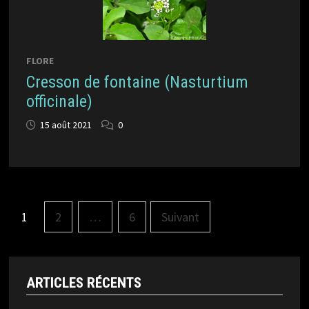
FLORE
Cresson de fontaine (Nasturtium
officinale)
15 août 2021
0
Pagination
1
2
…
6
Suivant
des
publications
ARTICLES RÉCENTS