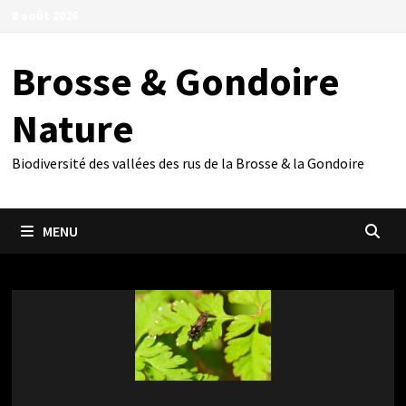
Passer
8 août 2026
au
contenu
Brosse & Gondoire
Nature
Biodiversité des vallées des rus de la Brosse & la Gondoire
MENU