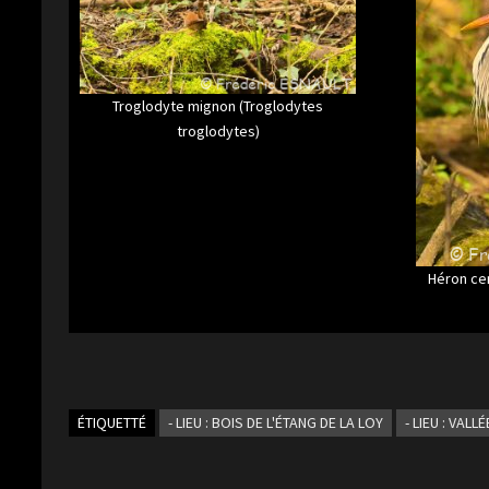
Troglodyte mignon (Troglodytes
troglodytes)
Héron ce
ÉTIQUETTÉ
- LIEU : BOIS DE L'ÉTANG DE LA LOY
- LIEU : VAL