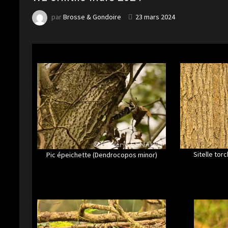
par
Brosse & Gondoire
23 mars 2024
Sitelle tor
Pic épeichette (Dendrocopos minor)