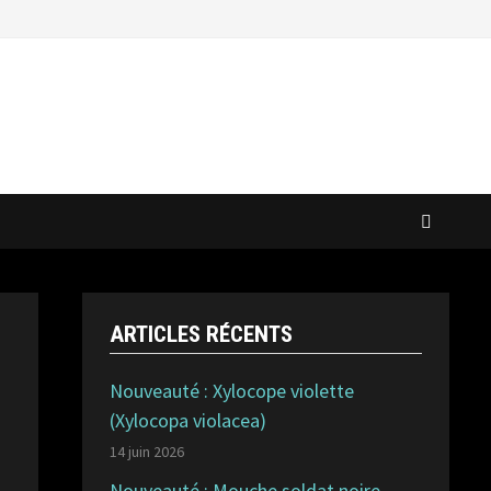
ARTICLES RÉCENTS
Nouveauté : Xylocope violette
(Xylocopa violacea)
14 juin 2026
Nouveauté : Mouche soldat noire