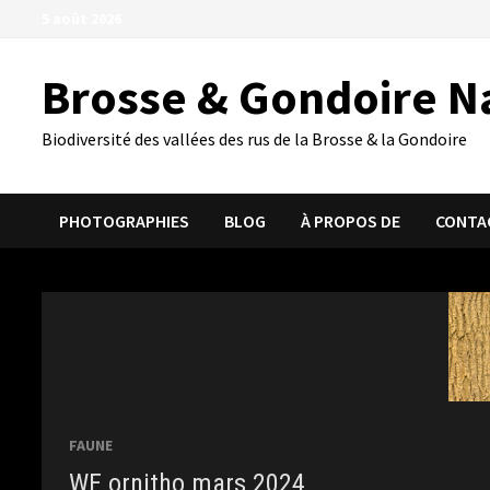
Passer
5 août 2026
au
contenu
Brosse & Gondoire N
Biodiversité des vallées des rus de la Brosse & la Gondoire
PHOTOGRAPHIES
BLOG
À PROPOS DE
CONTA
FAUNE
WE ornitho mars 2024