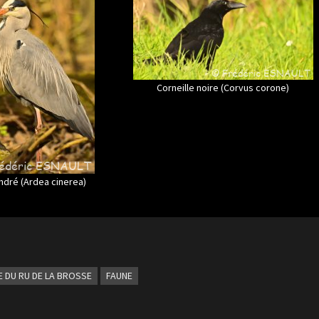
Corneille noire (Corvus corone)
ndré (Ardea cinerea)
LÉE DU RU DE LA BROSSE
FAUNE