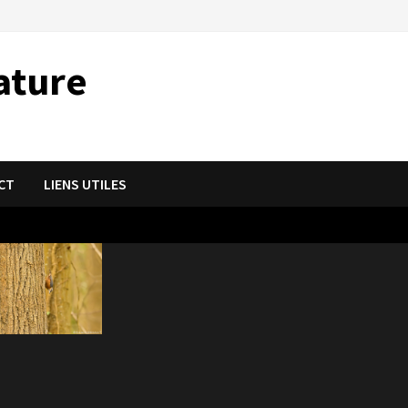
ature
CT
LIENS UTILES