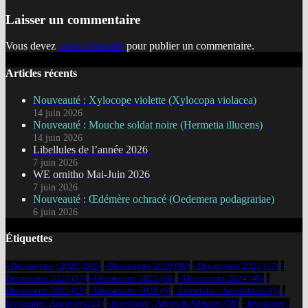
Laisser un commentaire
Vous devez
vous connecter
pour publier un commentaire.
Articles récents
Nouveauté : Xylocope violette (Xylocopa violacea)
14 juin 2026
Nouveauté : Mouche soldat noire (Hermetia illucens)
14 juin 2026
Libellules de l’année 2026
7 juin 2026
WE ornitho Mai-Juin 2026
7 juin 2026
Nouveauté : Œdémère ochracé (Oedemera podagrariae)
6 juin 2026
Étiquettes
- Découverte <2020
(205)
- Découverte 2020
(96)
- Découverte 2021
(57)
-
Découverte 2022
(57)
- Découverte 2023
(68)
- Découverte 2024
(40)
-
Découverte 2025
(23)
- Découverte 2026
(9)
- Inventaire : Amphibiens
(3)
-
Inventaire : Araignées
(22)
- Inventaire : Arbres & Arbustes
(56)
- Inventaire :