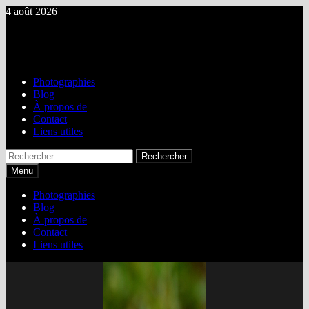
Passer
4 août 2026
au
Brosse & Gondoire Nature
contenu
Biodiversité des vallées des rus de la Brosse & la Gondoire
Photographies
Blog
À propos de
Contact
Liens utiles
Rechercher :
Menu
Photographies
Blog
À propos de
Contact
Liens utiles