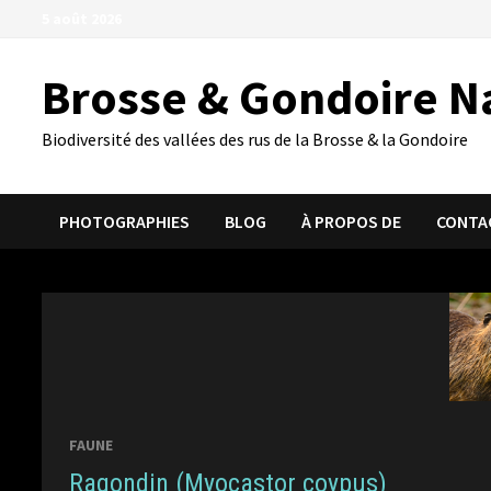
Passer
5 août 2026
au
contenu
Brosse & Gondoire N
Biodiversité des vallées des rus de la Brosse & la Gondoire
PHOTOGRAPHIES
BLOG
À PROPOS DE
CONTA
FAUNE
Ragondin (Myocastor coypus)