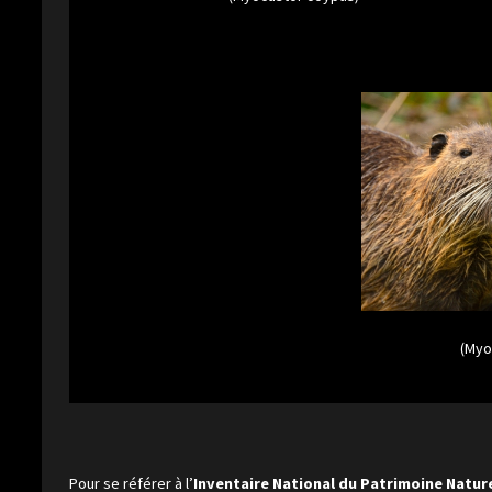
(Myo
Pour se référer à l’
Inventaire National du Patrimoine Natur