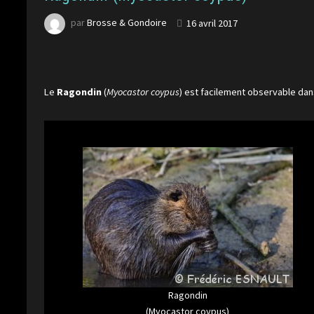
par
Brosse & Gondoire
16 avril 2017
Le
Ragondin
(
Myocastor coypus
) est facilement observable dans
Ragondin
(Myocastor coypus)