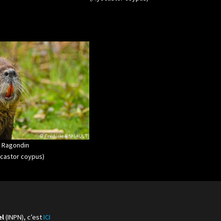
Ragondin
castor coypus)
el
(INPN), c’est
ICI