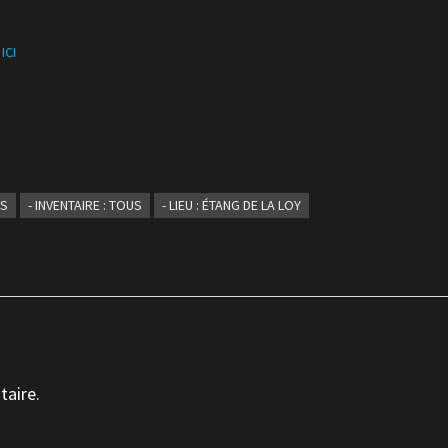
t
ICI
ES
- INVENTAIRE : TOUS
- LIEU : ÉTANG DE LA LOY
taire.