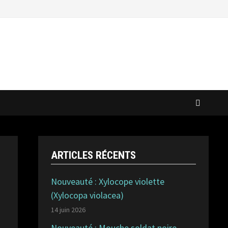
ARTICLES RÉCENTS
Nouveauté : Xylocope violette
(Xylocopa violacea)
14 juin 2026
Nouveauté : Mouche soldat noire