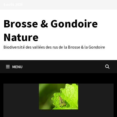
Passer
8 août 2026
au
contenu
Brosse & Gondoire
Nature
Biodiversité des vallées des rus de la Brosse & la Gondoire
MENU