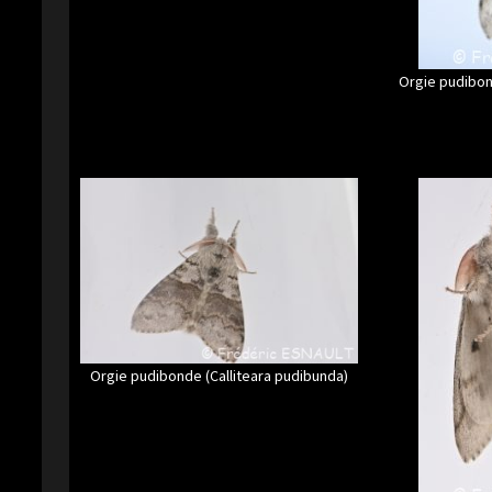
Orgie pudibon
Orgie pudibonde (Calliteara pudibunda)