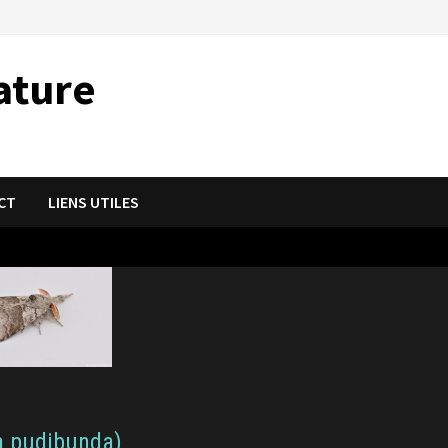
ature
CT
LIENS UTILES
ra pudibunda)