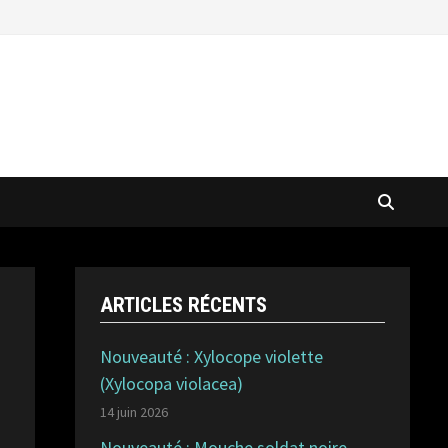
ARTICLES RÉCENTS
Nouveauté : Xylocope violette
(Xylocopa violacea)
14 juin 2026
Nouveauté : Mouche soldat noire