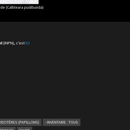
de (Calliteara pudibunda)
el
(INPN), c’est
ICI
ÉPIDOTÈRES (PAPILLONS)
- INVENTAIRE : TOUS