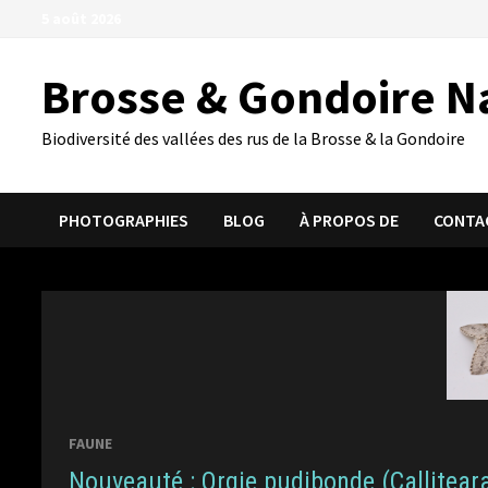
Passer
5 août 2026
au
contenu
Brosse & Gondoire N
Biodiversité des vallées des rus de la Brosse & la Gondoire
PHOTOGRAPHIES
BLOG
À PROPOS DE
CONTA
FAUNE
Nouveauté : Orgie pudibonde (Callitea