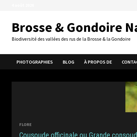
Passer
4 août 2026
au
contenu
Brosse & Gondoire N
Biodiversité des vallées des rus de la Brosse & la Gondoire
PHOTOGRAPHIES
BLOG
À PROPOS DE
CONTA
FLORE
Cousoude officinale ou Grande consoud