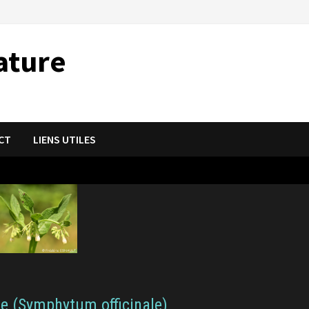
ature
CT
LIENS UTILES
e (Symphytum officinale)