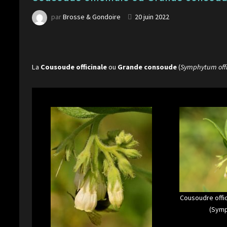
par
Brosse & Gondoire
20 juin 2022
La
Cousoude officinale
ou
Grande consoude
(
Symphytum offi
Cousoudre offi
(Symp