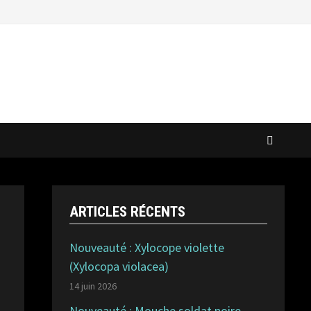
ARTICLES RÉCENTS
Nouveauté : Xylocope violette
(Xylocopa violacea)
14 juin 2026
Nouveauté : Mouche soldat noire