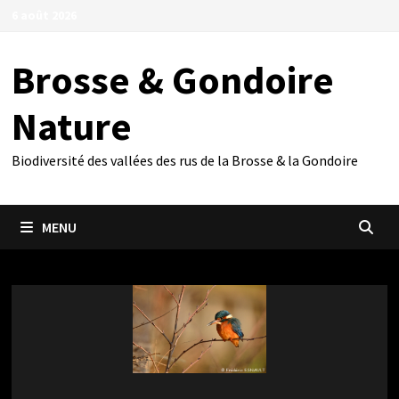
Passer
6 août 2026
au
contenu
Brosse & Gondoire
Nature
Biodiversité des vallées des rus de la Brosse & la Gondoire
MENU