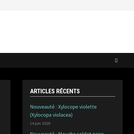
ARTICLES RÉCENTS
Nouveauté : Xylocope violette
(Xylocopa violacea)
14 juin 2026
Nouveauté : Mouche soldat noire