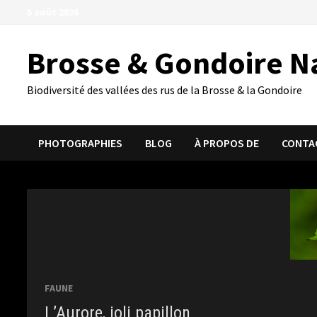
Passer
5 août 2026
au
contenu
Brosse & Gondoire N
Biodiversité des vallées des rus de la Brosse & la Gondoire
PHOTOGRAPHIES
BLOG
À PROPOS DE
CONTA
FAUNE
L’Aurore, joli papillon