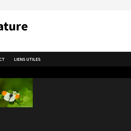
ature
CT
LIENS UTILES