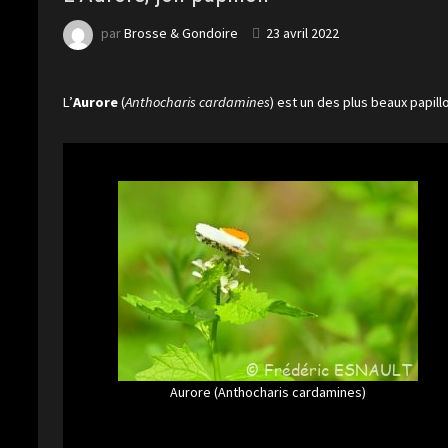
par
Brosse & Gondoire
23 avril 2022
L’
Aurore
(
Anthocharis cardamines
) est un des plus beaux papil
Aurore (Anthocharis cardamines)