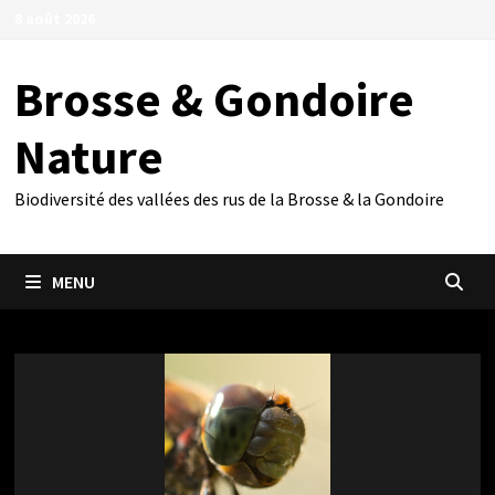
Passer
8 août 2026
au
contenu
Brosse & Gondoire
Nature
Biodiversité des vallées des rus de la Brosse & la Gondoire
MENU