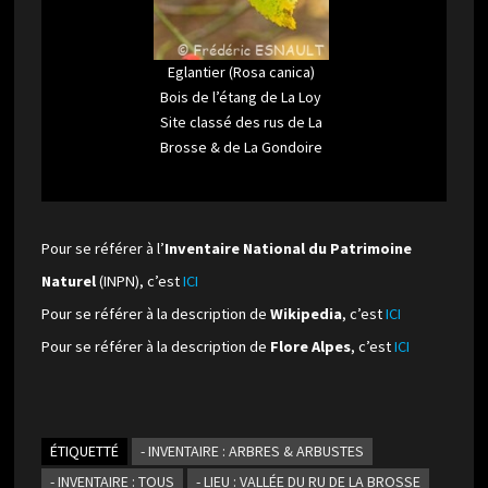
Eglantier (Rosa canica)
Bois de l’étang de La Loy
Site classé des rus de La
Brosse & de La Gondoire
Pour se référer à l’
Inventaire National du Patrimoine
Naturel
(INPN), c’est
ICI
Pour se référer à la description de
Wikipedia
, c’est
ICI
Pour se référer à la description de
Flore Alpes
, c’est
ICI
ÉTIQUETTÉ
- INVENTAIRE : ARBRES & ARBUSTES
- INVENTAIRE : TOUS
- LIEU : VALLÉE DU RU DE LA BROSSE