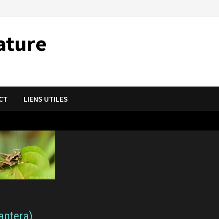
ature
CT
LIENS UTILES
aptera)