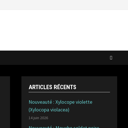
ARTICLES RÉCENTS
Nouveauté : Xylocope violette
(Xylocopa violacea)
14 juin 2026
Nouveauté : Mouche soldat noire