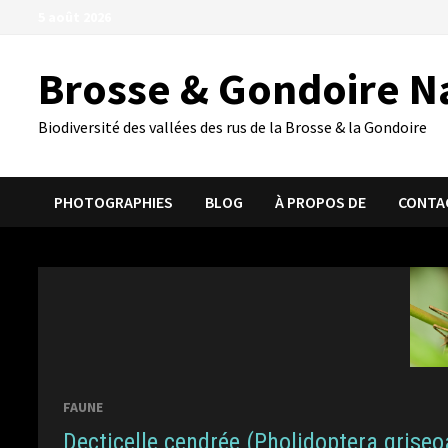
Passer
5 août 2026
au
contenu
Brosse & Gondoire N
Biodiversité des vallées des rus de la Brosse & la Gondoire
PHOTOGRAPHIES
BLOG
À PROPOS DE
CONTA
FAUNE
Decticelle cendrée (Pholidoptera griseo