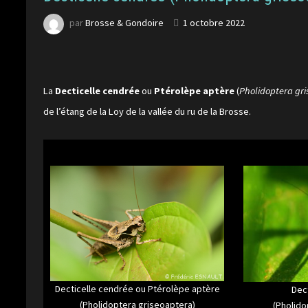
par
Brosse & Gondoire
1 octobre 2022
La
Decticelle cendrée
ou
Ptérolèpe aptère
(
Pholidoptera gr
de l’étang de la Loy de la vallée du ru de la Brosse.
Decticelle cendrée ou Ptérolèpe aptère
Dec
(Pholidoptera griseoaptera)
(Pholido