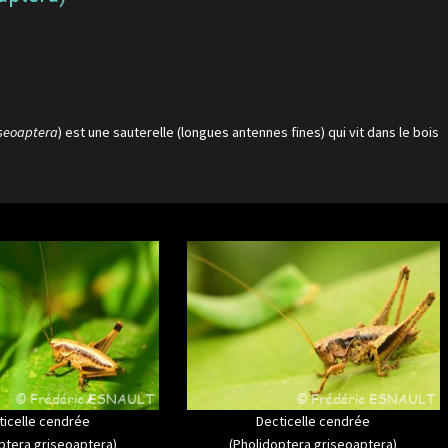
iseoaptera
) est une sauterelle (longues antennes fines) qui vit dans le bois
ticelle cendrée
Decticelle cendrée
ptera griseoaptera)
(Pholidoptera griseoaptera)