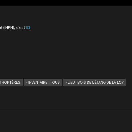
el
(INPN), c’est
ICI
ORTHOPTÈRES
- INVENTAIRE : TOUS
- LIEU : BOIS DE L'ÉTANG DE LA LOY