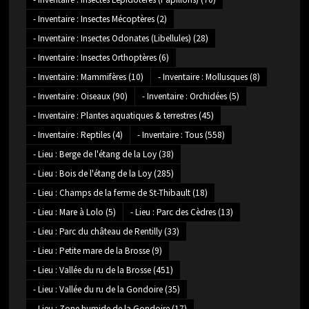
- Inventaire : Insectes Mécoptères
(2)
- Inventaire : Insectes Odonates (Libellules)
(28)
- Inventaire : Insectes Orthoptères
(6)
- Inventaire : Mammifères
(10)
- Inventaire : Mollusques
(8)
- Inventaire : Oiseaux
(90)
- Inventaire : Orchidées
(5)
- Inventaire : Plantes aquatiques & terrestres
(45)
- Inventaire : Reptiles
(4)
- Inventaire : Tous
(558)
- Lieu : Berge de l'étang de la Loy
(38)
- Lieu : Bois de l'étang de la Loy
(285)
- Lieu : Champs de la ferme de St-Thibault
(18)
- Lieu : Mare à Lolo
(5)
- Lieu : Parc des Cèdres
(13)
- Lieu : Parc du château de Rentilly
(33)
- Lieu : Petite mare de la Brosse
(9)
- Lieu : Vallée du ru de la Brosse
(451)
- Lieu : Vallée du ru de la Gondoire
(35)
- Lieu : Zone humide de la Gondoire
(17)