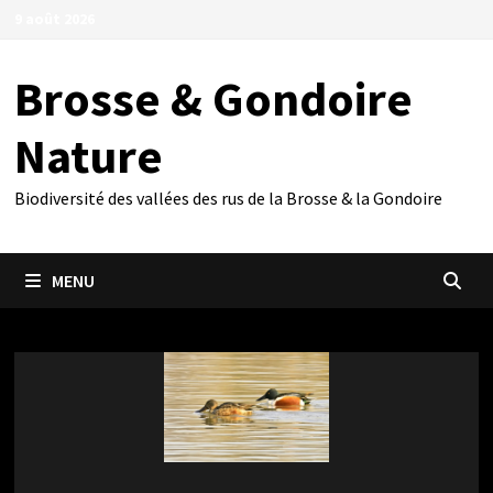
Passer
9 août 2026
au
contenu
Brosse & Gondoire
Nature
Biodiversité des vallées des rus de la Brosse & la Gondoire
MENU