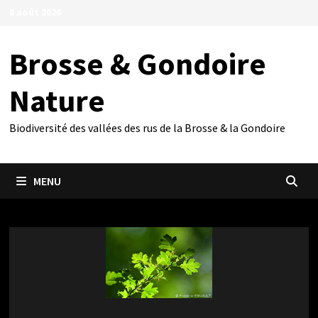
Passer
8 août 2026
au
contenu
Brosse & Gondoire
Nature
Biodiversité des vallées des rus de la Brosse & la Gondoire
MENU