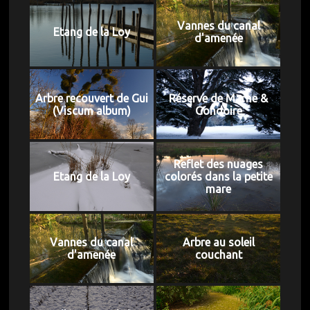
Vannes du canal
Etang de la Loy
d'amenée
Arbre recouvert de Gui
Réserve de Marne &
(Viscum album)
Gondoire
Reflet des nuages
Etang de la Loy
colorés dans la petite
mare
Vannes du canal
Arbre au soleil
d'amenée
couchant