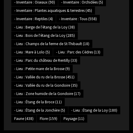
- Inventaire : Oiseaux
(90)
- Inventaire : Orchidées
(5)
- Inventaire : Plantes aquatiques & terrestres
(45)
- Inventaire : Reptiles
(4)
- Inventaire : Tous
(558)
- Lieu : Berge de l'étang de la Loy
(38)
- Lieu : Bois de l'étang de la Loy
(285)
- Lieu : Champs de la ferme de St-Thibault
(18)
- Lieu : Mare à Lolo
(5)
- Lieu : Parc des Cèdres
(13)
- Lieu : Parc du château de Rentilly
(33)
- Lieu : Petite mare de la Brosse
(9)
- Lieu : Vallée du ru de la Brosse
(451)
- Lieu : Vallée du ru de la Gondoire
(35)
- Lieu : Zone humide de la Gondoire
(17)
- Lieu : Étang de la Broce
(11)
- Lieu : Étang de la Jonchère
(5)
- Lieu : Étang de la Loy
(180)
Faune
(438)
Flore
(159)
Paysage
(11)