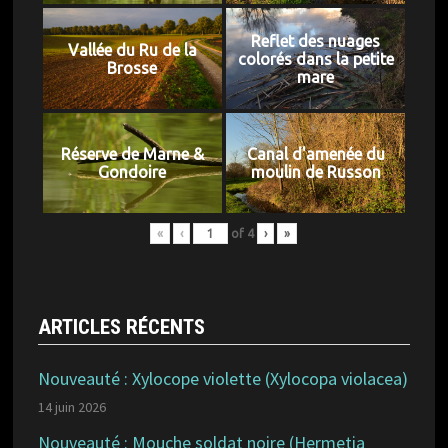
Reflet des nuages
Vallée du Ru de la
colorés dans la petite
Brosse
mare
Réserve de Marne &
Canal d'amenée du
Gondoire
moulin de Russon
«
‹
of
4
›
»
ARTICLES RÉCENTS
Nouveauté : Xylocope violette (Xylocopa violacea)
14 juin 2026
Nouveauté : Mouche soldat noire (Hermetia