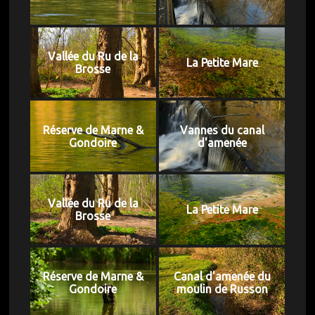
Vallée du Ru de la
La Petite Mare
Brosse
Réserve de Marne &
Vannes du canal
Gondoire
d'amenée
Vallée du Ru de la
La Petite Mare
Brosse
Réserve de Marne &
Canal d'amenée du
Gondoire
moulin de Russon