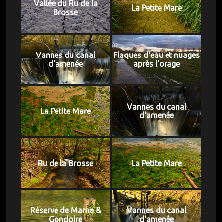
Vallée du Ru de la
La Petite Mare
Brosse
Vannes du canal
Flaques d'eau et nuages
d'amenée
après l'orage
Vannes du canal
La Petite Mare
d'amenée
Ru de la Brosse
La Petite Mare
Réserve de Marne &
Vannes du canal
Gondoire
d'amenée