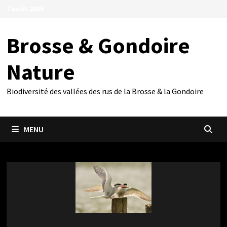
Passer
7 août 2026
au
contenu
Brosse & Gondoire
Nature
Biodiversité des vallées des rus de la Brosse & la Gondoire
MENU