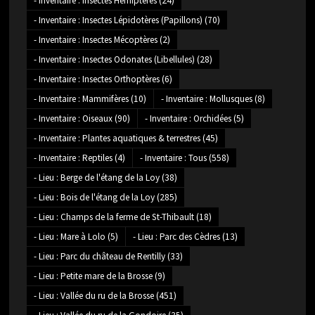
- Inventaire : Insectes Hémiptères
(24)
- Inventaire : Insectes Lépidotères (Papillons)
(70)
- Inventaire : Insectes Mécoptères
(2)
- Inventaire : Insectes Odonates (Libellules)
(28)
- Inventaire : Insectes Orthoptères
(6)
- Inventaire : Mammifères
(10)
- Inventaire : Mollusques
(8)
- Inventaire : Oiseaux
(90)
- Inventaire : Orchidées
(5)
- Inventaire : Plantes aquatiques & terrestres
(45)
- Inventaire : Reptiles
(4)
- Inventaire : Tous
(558)
- Lieu : Berge de l'étang de la Loy
(38)
- Lieu : Bois de l'étang de la Loy
(285)
- Lieu : Champs de la ferme de St-Thibault
(18)
- Lieu : Mare à Lolo
(5)
- Lieu : Parc des Cèdres
(13)
- Lieu : Parc du château de Rentilly
(33)
- Lieu : Petite mare de la Brosse
(9)
- Lieu : Vallée du ru de la Brosse
(451)