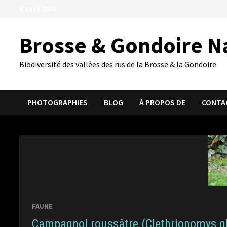
Passer
6 août 2026
au
contenu
Brosse & Gondoire N
Biodiversité des vallées des rus de la Brosse & la Gondoire
PHOTOGRAPHIES
BLOG
À PROPOS DE
CONTA
FAUNE
Campagnol roussâtre (Clethrionomys g