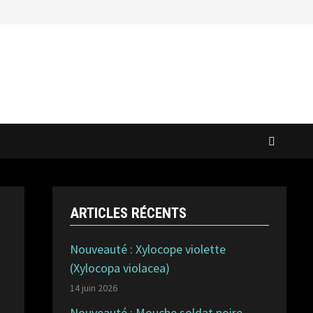
ARTICLES RÉCENTS
Nouveauté : Xylocope violette
(Xylocopa violacea)
14 juin 2026
Nouveauté : Mouche soldat noire