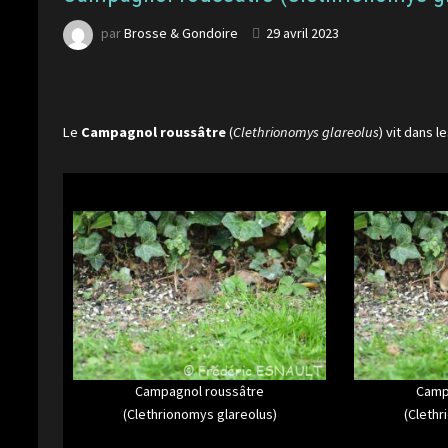
par
Brosse & Gondoire
29 avril 2023
Le
Campagnol roussâtre
(
Clethrionomys glareolus
) vit dans 
Campagnol roussâtre
Camp
(Clethrionomys glareolus)
(Clethr