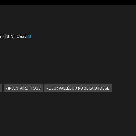
el
(INPN), c’est
ICI
S
- INVENTAIRE : TOUS
- LIEU : VALLÉE DU RU DE LA BROSSE