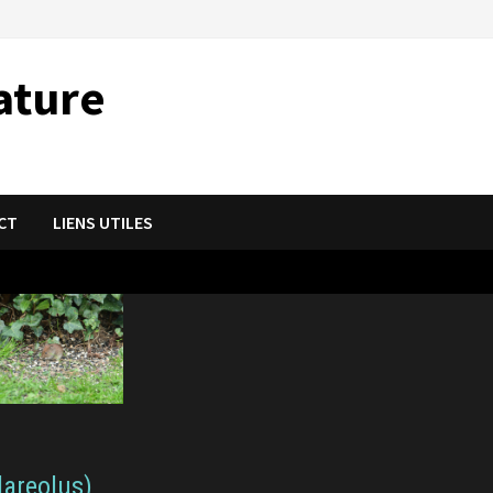
ature
CT
LIENS UTILES
lareolus)